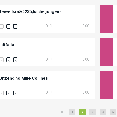
Twee Isra&#235;lische jongens
0
0.00
Intifada
0
0.00
Uitzending Mille Collines
0
0.00
1
2
3
4
5