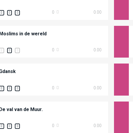
0
0.00
Moslims in de wereld
0
0.00
Gdansk
0
0.00
De val van de Muur.
0
0.00