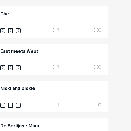
Che
0
0.00
East meets West
0
0.00
Nicki and Dickie
0
0.00
De Berlijnse Muur