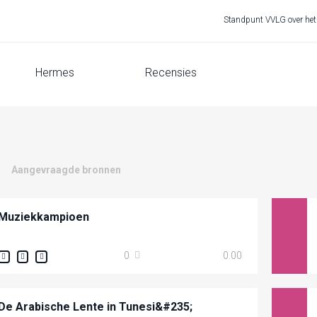
Standpunt VVLG over het 
Hermes
Recensies
Aangevraagde bronnen
Muziekkampioen
0
0.00
De Arabische Lente in Tunesi&#235;