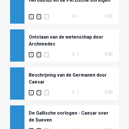
Herodotus en de Perzische oorlogen
Cassino
moverbet
: Aposte Agora e Ganhe Facilmente! |
Ganhe Agora com os Jogos Populares do
onebra
! |
Jogue e Vença Agora no Cassino
flames
! |
Ganhe Rápido com os Jogos do Cassino
brdice
! |
0
0.00
brwin
: Jogos Populares e Grandes Vitórias! |
Aposte nos Jogos Populares e Ganhe no
poplottery
! |
queens
: Grandes Prêmios Esperam por Você! |
Jogue Agora no
winbrl
e Ganhe Fácil! |
Aposte e Ganhe Prêmios Rápidos no Cassino
omgbet
! |
Ontstaan van de wetenschap door
Ganhe no
winbra
com Jogos Populares e Simples! |
Archimedes
Aposte e Ganhe no Cassino
goinbet
Agora! |
Jogue Agora e Ganhe no
codbet
com Facilidade! |
betleao
: Onde a Sorte Se Encontra com Você! |
0
0.00
Ganhe Rápido e Fácil no Cassino
fuwin
! |
allwin568
: Aposte Agora e Ganhe com Facilidade! |
Ganhe Grande no Cassino
wingdus
! |
Aposte no
juntosbet
e Conquiste Grandes Vitórias! |
Beschrijving van de Germanen door
today
: Onde Jogadores Ganham com Facilidade! |
Jogue no
talon777
e Ganhe com Simplicidade! |
Caesar
Ganhe Agora no Cassino Online
brlwin
com Facilidade! |
Aposte e Vença no
fazobetai
– O Cassino dos Vencedores! |
0
0.00
pinup bet
: Ganhe Rápido com os Melhores Jogos! |
Aposte nos Melhores Jogos no
bet sport
e Ganhe! |
Ganhe no
bet esporte
com Jogos Fáceis e Populares! |
mrbet
: O Cassino Online Onde Você Ganha Fácil! |
Ganhe no Cassino
premier bet
com Jogos Populares e Fáceis! |
De Gallische oorlogen - Caesar over
Jogue e Vença no Cassino
apostebet
Agora! |
Aposte e Ganhe no
spicy bet
com Jogos Fáceis! |
de Sueven
Ganhe no
prosport bet
com Jogos Simples e Populares! |
Aposte e Conquiste Grandes Vitórias no
bet nacional
! |