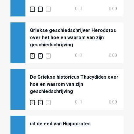
Ganhe no Cassino
Cruzeiro
com Jogos Populares e Fáceis! |
Botafogo
: Ganhe Rápido com Jogos Populares! |
0
0.00
Cassino
Flamengo
: Vença Agora com Facilidade! |
Ganhe Agora com Jogos Populares no Cassino
bingo slots
! |
slots slots
: Cassino Online Rápido e Simples de Ganhar! |
Aposte nos Jogos Populares e Ganhe no Cassino
hacker do slot
! |
Griekse geschiedschrijver Herodotos
pg slot demo
: O Cassino Online Mais Fácil de Ganhar! |
Jogue e Vença Agora no
slot win
– Cassino Online Fácil! |
over het hoe en waarom van zijn
pg slot soft
: Ganhe Grandes Prêmios com Jogos Fáceis! |
Cassino
arne slot
: Onde Você Pode Ganhar com Facilidade! |
geschiedschrijving
Aposte Agora e Vença no Cassino Online
riqueza slots
! |
slots 777
: Jogos Populares, Grandes Vitórias! |
0
0.00
Ganhe Agora no
pg slot
com Facilidade nos Jogos Populares! |
Jogue e Ganhe no
777 slot game
com Apostas Simples! |
slot pg soft
: Aposte Agora e Ganhe Rápido! |
Aposte e Vença nos Jogos Populares do Cassino
hacker slot
! |
Ganhe no
777 slots
– Diversão e Grandes Prêmios! |
De Griekse historicus Thucydides over
Jogue e Conquiste Vitórias no
slot-pg-soft
com Facilidade! |
hoe en waarom van zijn
Ganhe Prêmios Fáceis no Cassino Online
fortune ox demo grátis
! |
demo fortune ox
: Apostas Fáceis e Grandes Oportunidades! |
geschiedschrijving
Jogue no
fortune mouse demo
e Ganhe com Facilidade nos Jogos Populares! |
fortune ox demo
: Onde a Sorte Está ao Seu Lado para Ganhar! |
0
0.00
Ganhe Grande no Cassino
jogo fortune tiger
com Jogos Populares! |
Cassino Online
fortune tiger grátis
: Ganhe Fácil e Rápido! |
Jogue Agora e Ganhe Prêmios Rápidos no
fortune tiger baixar
! |
fortune tiger demo grátis
: O Cassino Mais Fácil para Ganhar! |
Aposte e Ganhe Rápido com Jogos Populares no
fortune tiger demo
! |
uit de eed van Hippocrates
Ganhe Fácil no
fortune tiger 777
com Jogos Simples e Rápidos!