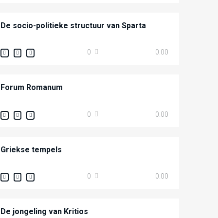
De socio-politieke structuur van Sparta
0
0.00
Forum Romanum
0
0.00
Griekse tempels
0
0.00
De jongeling van Kritios