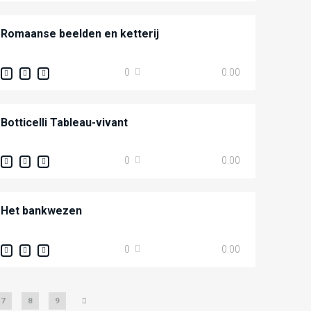
Romaanse beelden en ketterij
0
0.00
Botticelli Tableau-vivant
0
0.00
Het bankwezen
0
0.00
7
8
9