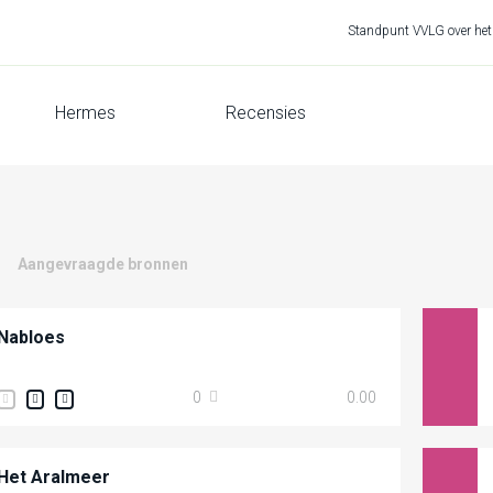
Standpunt VVLG over het 
Hermes
Recensies
Aangevraagde bronnen
Nabloes
0
0.00
Het Aralmeer