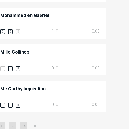
Mohammed en Gabriël
1
0.00
Mille Collines
0
0.00
Mc Carthy Inquisition
0
0.00
7
…
14