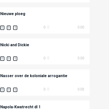
Nieuwe ploeg
0
0.00
Nicki and Dickie
0
0.00
Nasser over de koloniale arrogantie
0
0.00
Napola-Kwatrecht dl 1