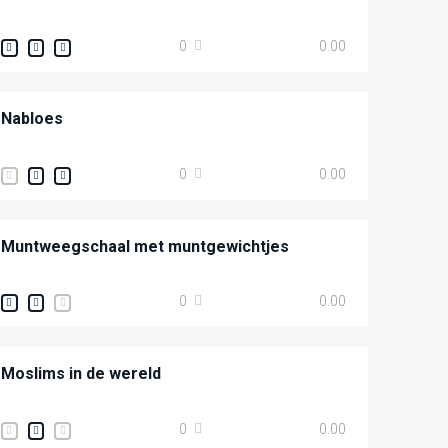
0
0.00
Nabloes
0
0.00
Muntweegschaal met muntgewichtjes
0
0.00
Moslims in de wereld
0
0.00