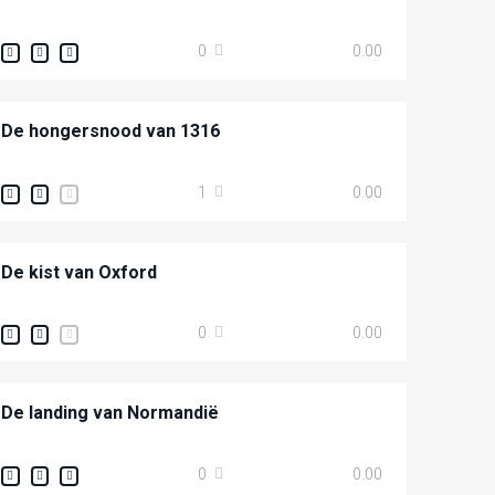
0
0.00
De hongersnood van 1316
1
0.00
De kist van Oxford
0
0.00
De landing van Normandië
0
0.00