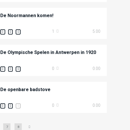
De Noormannen komen!
1
5.00
De Olympische Spelen in Antwerpen in 1920
0
0.00
De openbare badstove
0
0.00
7
8