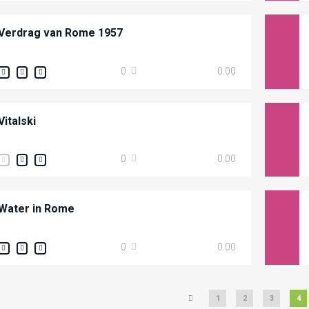
Verdrag van Rome 1957
0
0.00
Vitalski
0
0.00
Water in Rome
0
0.00
1
2
3
4