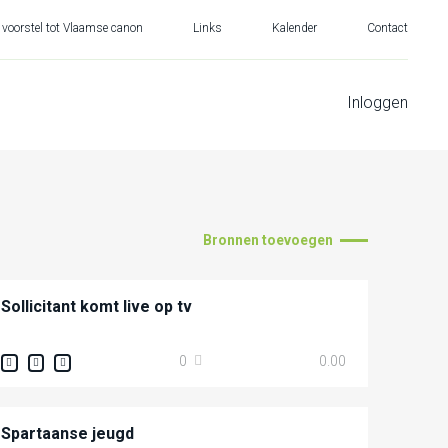
voorstel tot Vlaamse canon
Links
Kalender
Contact
Inloggen
Bronnen toevoegen
Sollicitant komt live op tv
0
0.00
Spartaanse jeugd