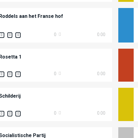
Roddels aan het Franse hof
0
0.00
Rosetta 1
0
0.00
Schilderij
0
0.00
Socialistische Partij