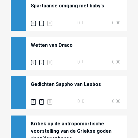
Cassino
moverbet
: Aposte Agora e Ganhe Facilmente! |
Spartaanse omgang met baby's
Ganhe Agora com os Jogos Populares do
onebra
! |
Jogue e Vença Agora no Cassino
flames
! |
Ganhe Rápido com os Jogos do Cassino
brdice
! |
brwin
: Jogos Populares e Grandes Vitórias! |
0
0.00
Aposte nos Jogos Populares e Ganhe no
poplottery
! |
queens
: Grandes Prêmios Esperam por Você! |
Jogue Agora no
winbrl
e Ganhe Fácil! |
Aposte e Ganhe Prêmios Rápidos no Cassino
omgbet
! |
Ganhe no
winbra
com Jogos Populares e Simples! |
Wetten van Draco
Aposte e Ganhe no Cassino
goinbet
Agora! |
Jogue Agora e Ganhe no
codbet
com Facilidade! |
betleao
: Onde a Sorte Se Encontra com Você! |
Ganhe Rápido e Fácil no Cassino
fuwin
! |
0
0.00
allwin568
: Aposte Agora e Ganhe com Facilidade! |
Ganhe Grande no Cassino
wingdus
! |
Aposte no
juntosbet
e Conquiste Grandes Vitórias! |
today
: Onde Jogadores Ganham com Facilidade! |
Gedichten Sappho van Lesbos
Jogue no
talon777
e Ganhe com Simplicidade! |
Ganhe Agora no Cassino Online
brlwin
com Facilidade! |
Aposte e Vença no
fazobetai
– O Cassino dos Vencedores! |
pinup bet
: Ganhe Rápido com os Melhores Jogos! |
0
0.00
Aposte nos Melhores Jogos no
bet sport
e Ganhe! |
Ganhe no
bet esporte
com Jogos Fáceis e Populares! |
mrbet
: O Cassino Online Onde Você Ganha Fácil! |
Ganhe no Cassino
premier bet
com Jogos Populares e Fáceis! |
Jogue e Vença no Cassino
apostebet
Agora! |
Kritiek op de antropomorfische
Aposte e Ganhe no
spicy bet
com Jogos Fáceis! |
voorstelling van de Griekse goden
Ganhe no
prosport bet
com Jogos Simples e Populares! |
Aposte e Conquiste Grandes Vitórias no
bet nacional
! |