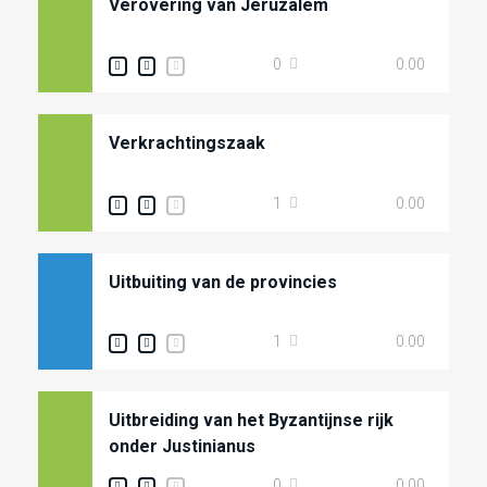
Verovering van Jeruzalem
Aposte Agora no Cassino
win bet
e Conquiste Grandes Vitórias! |
Jogue nos Jogos Mais Populares e Ganhe no Cassino
ir6 bet
! |
Cassino
667bet
: Jogue e Conquiste Vitórias Rápidas! |
0
0.00
Ganhe no Cassino Online
qqq bet
com Jogos Simples e Populares! |
193 bet
: Apostas Fáceis, Grandes Chances de Ganhar! |
Ganhe Prêmios Rápidos e Simples no Cassino
dobrowin
! |
Aposte nos Melhores Jogos e Vença no Cassino
betleao
! |
Jogue e Ganhe no Cassino
moverbet
com Facilidade! |
Verkrachtingszaak
Ganhe Agora no Cassino Online
winzada 777
com Jogos Populares! |
supremo
: Apostas Fáceis e Grandes Vitórias! |
Aposte nos Jogos Populares do Cassino
casadeapostas
e Vença! |
Cassino
dobrowin
: Grandes Premiações com Jogos Fáceis! |
1
0.00
Ganhe no Cassino
betleao
com Jogos Populares e Simples! |
Jogue e Vença Agora no Cassino
moverbet
! |
wazamba
: Aposte e Ganhe Grande nos Jogos Populares! |
Cassino Online
fezbet
: Simples, Divertido e Lucrativo! |
Ganhe Agora nos Jogos Populares do Cassino
betsson
! |
Uitbuiting van de provincies
Aposte e Vença no Cassino
lvbet
– Jogue e Ganhe! |
dobrowin
: Onde Você Joga e Ganha Com Facilidade! |
Ganhe Rápido e Fácil no Cassino Online
betsul
! |
1
0.00
Ganhe Fácil no Cassino Online
pixbet
! |
Aposte e Vença com Jogos Populares no
bwin
! |
Jogos Fáceis, Grandes Vitórias no Cassino
betobet
! |
dobrowin
: Apostas Simples, Grandes Premiações! |
Ganhe Agora nos Jogos Populares do Cassino
bet7
! |
Uitbreiding van het Byzantijnse rijk
Aposte nos Melhores Jogos e Ganhe no Cassino
betcris
! |
|
onder Justinianus
Jogue e Conquiste Grandes Prêmios no
blaze
! |
Ganhe Rápido com Jogos Populares no Cassino
888
! |
0
0.00