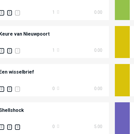
1
0.00
Keure van Nieuwpoort
1
0.00
Een wisselbrief
0
0.00
Shellshock
0
5.00