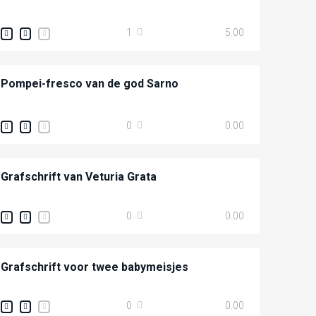
1
5.00
Pompei-fresco van de god Sarno
0
0.00
Grafschrift van Veturia Grata
0
0.00
Grafschrift voor twee babymeisjes
0
0.00