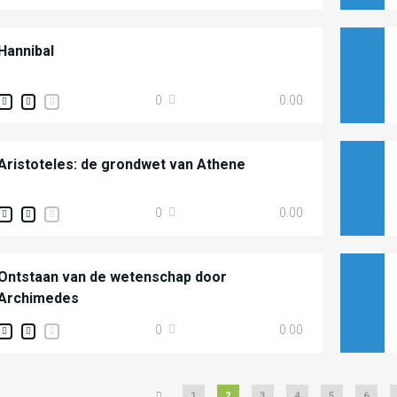
Hannibal
0
0.00
Aristoteles: de grondwet van Athene
0
0.00
Ontstaan van de wetenschap door
Archimedes
0
0.00
1
2
3
4
5
6