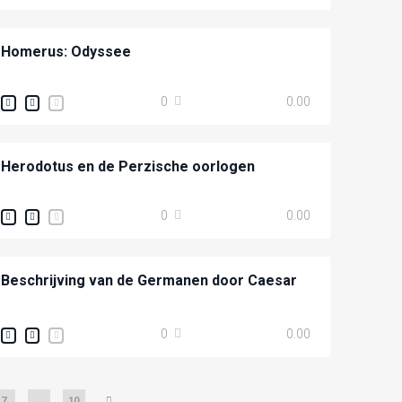
Homerus: Odyssee
0
0.00
Herodotus en de Perzische oorlogen
0
0.00
Beschrijving van de Germanen door Caesar
0
0.00
7
…
10