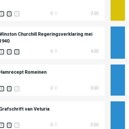
0
3.00
Winston Churchill Regeringsverklaring mei
1940
0
4.50
Hamrecept Romeinen
0
0.00
Grafschrift van Veturia
0
0.00