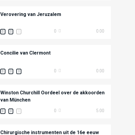
Verovering van Jeruzalem
0
0.00
Concilie van Clermont
0
0.00
Winston Churchill Oordeel over de akkoorden
van München
0
5.00
Chirurgische instrumenten uit de 16e eeuw