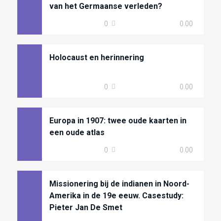
Cassino
betano
: O Melhor Lugar para Apostar e Ganhar! |
van het Germaanse verleden?
Jogue Agora e Ganhe no Cassino Online
stake
! |
stake
: Onde a Sorte Encontra os Melhores Jogadores! |
Ganhe Facilmente com os Jogos do Cassino
esportesdasorte
! |
0
0.00
Aposte e Vença no Cassino Online
betmotion
! |
Jogue nos Jogos Populares e Ganhe no
rivalry
! |
Aposte no
novibet
e Ganhe Grandes Prêmios! |
Cassino
pinnacle
: Grandes Vitórias com Jogos Populares! |
Holocaust en herinnering
Ganhe Agora com os Jogos do Cassino
cbet
! |
Aposte e Conquiste Vitórias no
dobrowin
! |
betleao
: Onde Grandes Vitórias São Fáceis de Alcançar! |
Ganhe Prêmios Rápidos no Cassino
moverbet
! |
0
0.00
Jogos Populares e Grandes Oportunidades no Cassino
gogowin
! |
jogos win
: Vença com Jogos Populares e Rápidos! |
Aposte no Cassino
campobet
e Ganhe Grande! |
Ganhe Facilmente com os Jogos do Cassino
mesk bet
! |
Europa in 1907: twee oude kaarten in
Cassino
infinity bet
: Onde Jogadores Conquistam Prêmios! |
Jogue Agora no Cassino
betfury
e Ganhe Facilmente! |
een oude atlas
Aposte com Facilidade e Ganhe no
doce
! |
Ganhe Jogando os Melhores Jogos no
bet7k
! |
Jogue e Vença no Cassino Online
jogowin
! |
0
0.00
lobo888
: Aposte Agora e Ganhe Grandes Vitórias! |
Ganhe Agora no Cassino
iribet
com Facilidade! |
Jogue e Conquiste Prêmios no Cassino Online
leao
! |
dobrowin
: Onde a Sorte Está ao Seu Lado! |
Missionering bij de indianen in Noord-
Aposte e Ganhe Grandes Prêmios no
allwin
! |
Ganhe Grandes Prêmios Jogando no
aajogo
! |
Amerika in de 19e eeuw. Casestudy:
Jogos Populares e Grandes Oportunidades no
pgwin
! |
Pieter Jan De Smet
Ganhe Fácil com os Jogos Populares do Cassino
greenbets
! |
Aposte no
brapub
e Vença com Jogos Populares! |