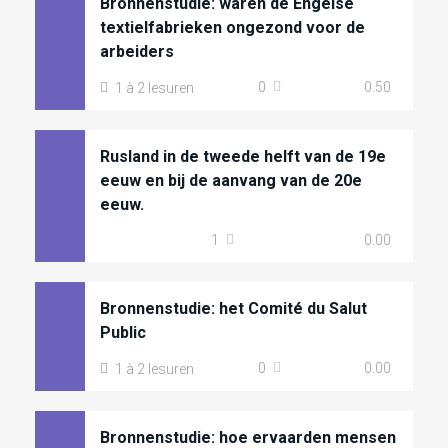
Bronnenstudie: waren de Engelse
Cassino
dj bet
: Simples, Divertido e Lucrativo! |
textielfabrieken ongezond voor de
Aposte e Ganhe no Cassino
umbet
– Diversão Garantida! |
Ganhe Rápido nos Jogos do Cassino Online
b1bet
! |
arbeiders
20bet
: Jogue e Ganhe com Facilidade e Diversão! |
Cassino
bk bet
: Entre Agora e Ganhe Grandes Prêmios! |
Jogue no Cassino
h2bet
e Conquiste Grandes Vitórias! |
0
0.50
1 à 2 lesuren
Ganhe no Cassino
7kbet
com Jogos Populares e Fáceis! |
Aposte e Conquiste Prêmios no Cassino Online
fbbet
! |
Diversão e Prêmios Fáceis no Cassino
9d bet
! |
Cassino Online
9k bet
: Jogos Populares, Grandes Oportunidades! |
Rusland in de tweede helft van de 19e
Jogue no Cassino
73 bet
e Aumente Suas Chances de Vitória! |
Cassino
ktobet
: Onde Você Pode Ganhar Facilmente! |
eeuw en bij de aanvang van de 20e
Ganhe Rápido com os Jogos Populares do Cassino
74 bet
! |
eeuw.
Aposte nos Melhores Jogos e Ganhe no Cassino
betpix
! |
betvip
: Onde a Sorte Encontra os Melhores Jogadores! |
Jogue no Cassino
batbet
e Ganhe Prêmios Instantâneos! |
1
0.00
Ganhe Agora nos Jogos do Cassino Online
onabet
! |
Cassino
f12bet
: Diversão e Vitórias Esperam por Você! |
Aposte Agora no Cassino
codbet
e Ganhe com Facilidade! |
Jogos Populares do Cassino
winbra
para Você Ganhar! |
Bronnenstudie: het Comité du Salut
Ganhe Grande com os Jogos Mais Populares no
b2xbet
! |
Cassino
obabet
: Jogue Agora e Conquiste Grandes Vitórias! |
Public
Experimente a Diversão e Ganhe no Cassino Online
brlwin
! |
Jogue nos Melhores Jogos e Vença no Cassino
onebra
! |
0
0.00
1 à 2 lesuren
Ganhe Prêmios Fáceis e Rápidos no Cassino
winbrl
! |
Aposte nos Jogos Populares do Cassino
omgbet
e Ganhe! |
Cassino
queens
: Grandes Oportunidades de Vitória! |
Ganhe Facilmente com os Jogos do Cassino Online
brdice
! |
brapub
: Aposte Agora e Conquiste Grandes Vitórias! |
Bronnenstudie: hoe ervaarden mensen
Aposte e Ganhe com Facilidade no Cassino Online
flames
! |